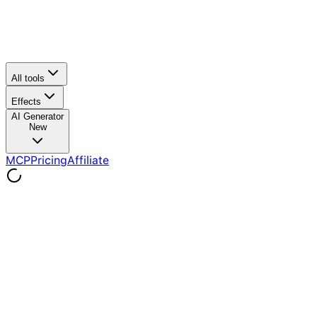
All tools
Effects
AI Generator
New
MCP
Pricing
Affiliate