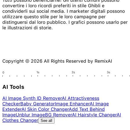
Tutti possono beneficiarne! Gli utenti comuni possono
convertire i loro ricordi preferiti in stile Ghibli e
condividerli sui social media. I marketer digitali possono
utilizzare questo stile per le loro campagne per
distinguersi dal loro pubblico. I grafici possono usarlo per
le illustrazioni di storie.
Copyright © 2026 All Rights Reserved by RemixAI
AI Tools
AI Image Synth ID Remover
AI Attractiveness
Checker
Baby Generator
Image Enhancer
AI Image
Extender
AI Skin Color Changer
Add Text Behind
Image
Unblur Image
BG Remover
AI Hairstyle Changer
AI
Clothes Changer
See all