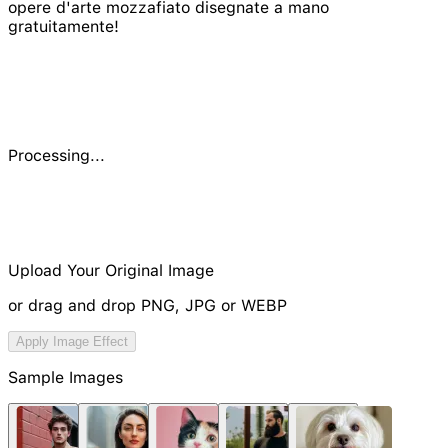
opere d'arte mozzafiato disegnate a mano
gratuitamente!
Processing...
Upload Your Original Image
or drag and drop PNG, JPG or WEBP
Try Image Generation Model
Apply Image Effect
NEW
Sample Images