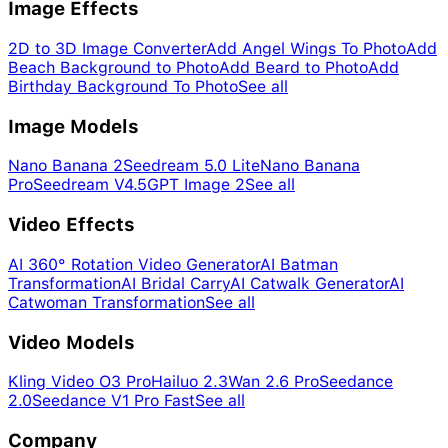
Image Effects
2D to 3D Image Converter
Add Angel Wings To Photo
Add
Beach Background to Photo
Add Beard to Photo
Add
Birthday Background To Photo
See all
Image Models
Nano Banana 2
Seedream 5.0 Lite
Nano Banana
Pro
Seedream V4.5
GPT Image 2
See all
Video Effects
AI 360° Rotation Video Generator
AI Batman
Transformation
AI Bridal Carry
AI Catwalk Generator
AI
Catwoman Transformation
See all
Video Models
Kling Video O3 Pro
Hailuo 2.3
Wan 2.6 Pro
Seedance
2.0
Seedance V1 Pro Fast
See all
Company