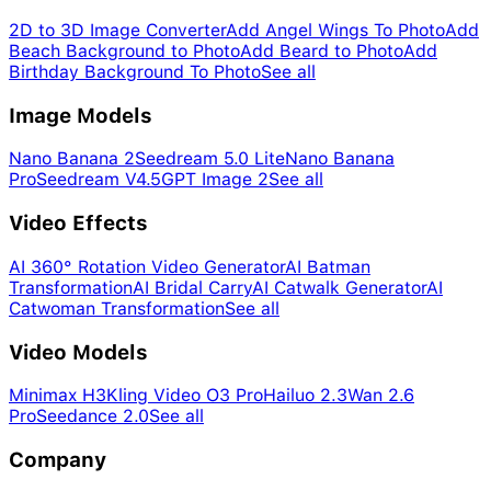
2D to 3D Image Converter
Add Angel Wings To Photo
Add
Beach Background to Photo
Add Beard to Photo
Add
Birthday Background To Photo
See all
Image Models
Nano Banana 2
Seedream 5.0 Lite
Nano Banana
Pro
Seedream V4.5
GPT Image 2
See all
Video Effects
AI 360° Rotation Video Generator
AI Batman
Transformation
AI Bridal Carry
AI Catwalk Generator
AI
Catwoman Transformation
See all
Video Models
Minimax H3
Kling Video O3 Pro
Hailuo 2.3
Wan 2.6
Pro
Seedance 2.0
See all
Company