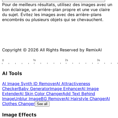
Pour de meilleurs résultats, utilisez des images avec un
bon éclairage, un arrière-plan propre et une vue claire
du sujet. Évitez les images avec des arrière-plans
encombrés ou plusieurs objets qui se chevauchent.
Copyright © 2026 All Rights Reserved by RemixAI
AI Tools
AI Image Synth ID Remover
AI Attractiveness
Checker
Baby Generator
Image Enhancer
AI Image
Extender
AI Skin Color Changer
Add Text Behind
Image
Unblur Image
BG Remover
AI Hairstyle Changer
AI
Clothes Changer
See all
Image Effects