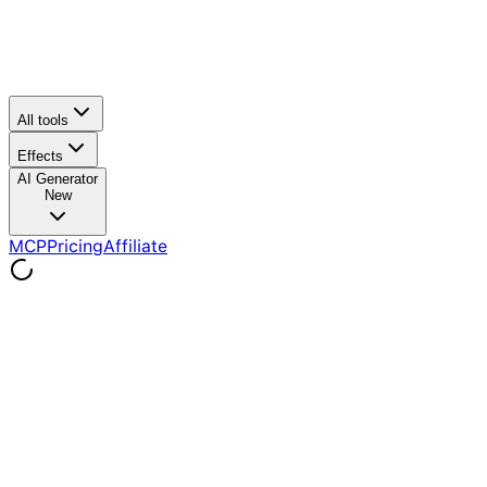
All tools
Effects
AI Generator
New
MCP
Pricing
Affiliate