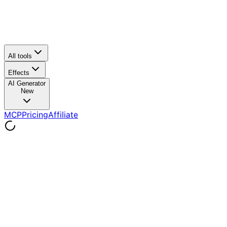
All tools
Effects
AI Generator
New
MCP
Pricing
Affiliate