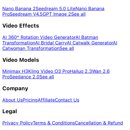
Nano Banana 2
Seedream 5.0 Lite
Nano Banana
Pro
Seedream V4.5
GPT Image 2
See all
Video Effects
AI 360° Rotation Video Generator
AI Batman
Transformation
AI Bridal Carry
AI Catwalk Generator
AI
Catwoman Transformation
See all
Video Models
Minimax H3
Kling Video O3 Pro
Hailuo 2.3
Wan 2.6
Pro
Seedance 2.0
See all
Company
About Us
Pricing
Affiliate
Contact Us
Legal
Privacy Policy
Terms & Conditions
Cancellation & Refund