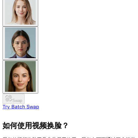
Swap
Try Batch Swap
Try Video Generation Model
如何使用
视频换脸
？
NEW