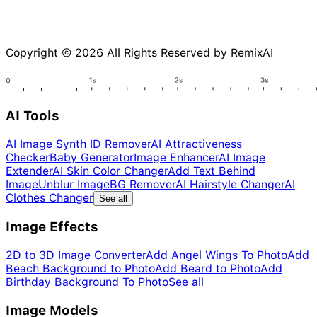
Copyright © 2026 All Rights Reserved by RemixAI
AI Tools
AI Image Synth ID Remover
AI Attractiveness
Checker
Baby Generator
Image Enhancer
AI Image
Extender
AI Skin Color Changer
Add Text Behind
Image
Unblur Image
BG Remover
AI Hairstyle Changer
AI
Clothes Changer
See all
Image Effects
2D to 3D Image Converter
Add Angel Wings To Photo
Add
Beach Background to Photo
Add Beard to Photo
Add
Birthday Background To Photo
See all
Image Models