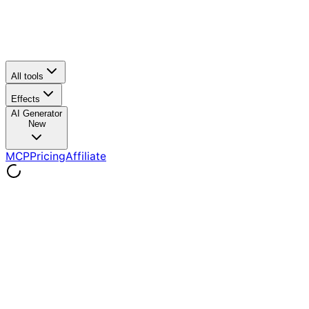
All tools
Effects
AI Generator
New
MCP
Pricing
Affiliate