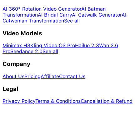
AI 360° Rotation Video Generator
AI Batman
Transformation
AI Bridal Carry
AI Catwalk Generator
AI
Catwoman Transformation
See all
Video Models
Minimax H3
Kling Video O3 Pro
Hailuo 2.3
Wan 2.6
Pro
Seedance 2.0
See all
Company
About Us
Pricing
Affiliate
Contact Us
Legal
Privacy Policy
Terms & Conditions
Cancellation & Refund