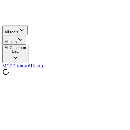
All tools
Effects
AI Generator
New
MCP
Pricing
Affiliate