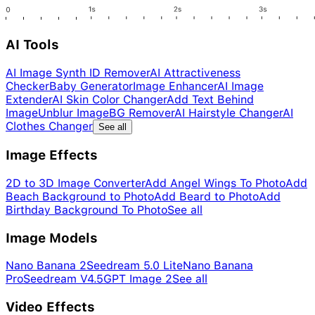
AI Tools
AI Image Synth ID Remover
AI Attractiveness
Checker
Baby Generator
Image Enhancer
AI Image
Extender
AI Skin Color Changer
Add Text Behind
Image
Unblur Image
BG Remover
AI Hairstyle Changer
AI
Clothes Changer
See all
Image Effects
2D to 3D Image Converter
Add Angel Wings To Photo
Add
Beach Background to Photo
Add Beard to Photo
Add
Birthday Background To Photo
See all
Image Models
Nano Banana 2
Seedream 5.0 Lite
Nano Banana
Pro
Seedream V4.5
GPT Image 2
See all
Video Effects