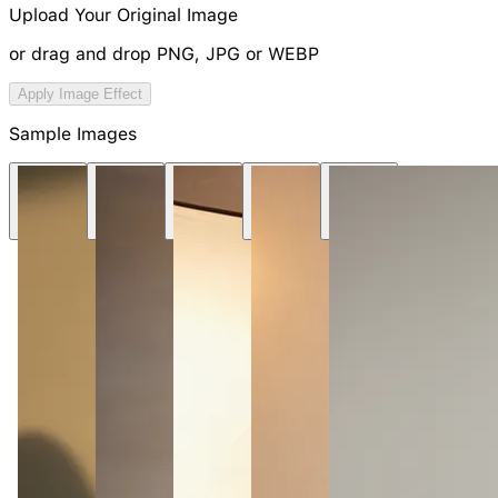
Upload Your Original Image
or drag and drop PNG, JPG or WEBP
Try Image Generation Model
Apply Image Effect
NEW
Sample Images