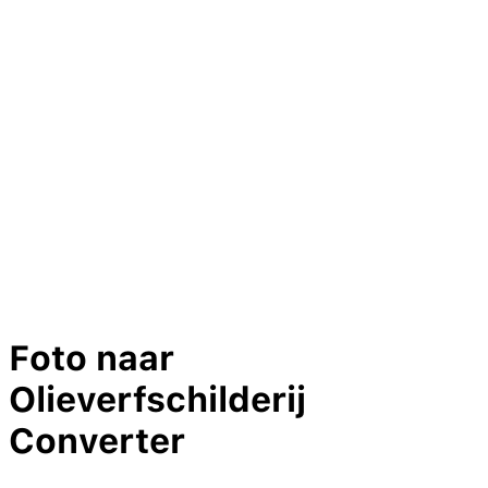
F
o
t
o
n
a
a
r
O
l
i
e
v
e
r
f
s
c
h
i
l
d
e
r
i
j
C
o
n
v
e
r
t
e
r