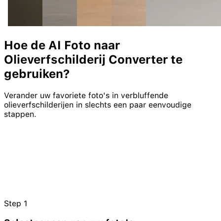
H
o
e
d
e
A
I
F
o
t
o
n
a
a
r
O
l
i
e
v
e
r
f
s
c
h
i
l
d
e
r
i
j
C
o
n
v
e
r
t
e
r
t
e
g
e
b
r
u
i
k
e
n
?
Verander uw favoriete foto's in verbluffende
olieverfschilderijen in slechts een paar eenvoudige
stappen.
Step
1