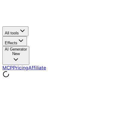
All tools
Effects
AI Generator
New
MCP
Pricing
Affiliate