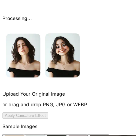
Processing...
Upload Your Original Image
or drag and drop PNG, JPG or WEBP
Try Image Generation Model
Apply Caricature Effect
NEW
Sample Images