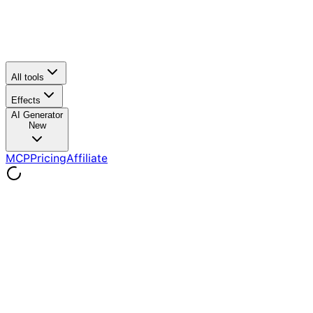
All tools
Effects
AI Generator
New
MCP
Pricing
Affiliate