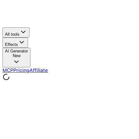
All tools
Effects
AI Generator
New
MCP
Pricing
Affiliate