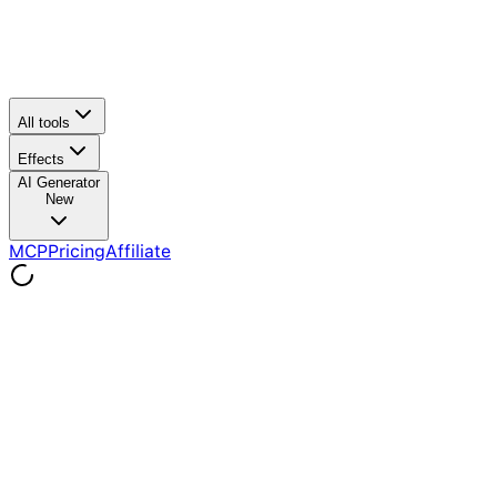
All tools
Effects
AI Generator
New
MCP
Pricing
Affiliate