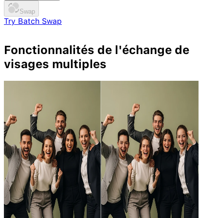
Swap
Try Batch Swap
Choose an annual plan and get 6 months free.
Fonctionnalités de l'
échange de
6 Months Free
visages
multiples
Claim Now