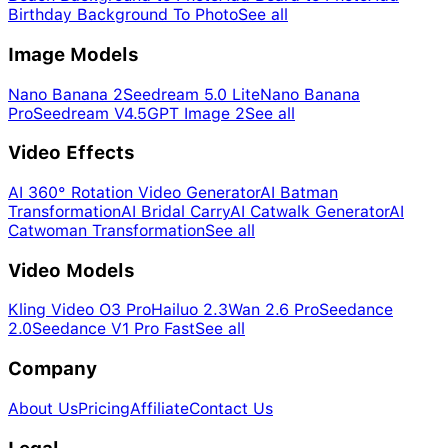
Birthday Background To Photo
See all
Image Models
Nano Banana 2
Seedream 5.0 Lite
Nano Banana
Pro
Seedream V4.5
GPT Image 2
See all
Video Effects
AI 360° Rotation Video Generator
AI Batman
Transformation
AI Bridal Carry
AI Catwalk Generator
AI
Catwoman Transformation
See all
Video Models
Kling Video O3 Pro
Hailuo 2.3
Wan 2.6 Pro
Seedance
2.0
Seedance V1 Pro Fast
See all
Company
About Us
Pricing
Affiliate
Contact Us