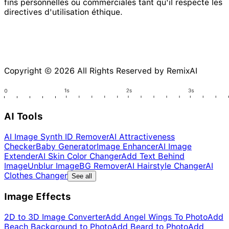
fins personnelles ou commerciales tant qu'il respecte les
directives d'utilisation éthique.
Copyright © 2026 All Rights Reserved by RemixAI
AI Tools
AI Image Synth ID Remover
AI Attractiveness
Checker
Baby Generator
Image Enhancer
AI Image
Extender
AI Skin Color Changer
Add Text Behind
Image
Unblur Image
BG Remover
AI Hairstyle Changer
AI
Clothes Changer
See all
Image Effects
2D to 3D Image Converter
Add Angel Wings To Photo
Add
Beach Background to Photo
Add Beard to Photo
Add