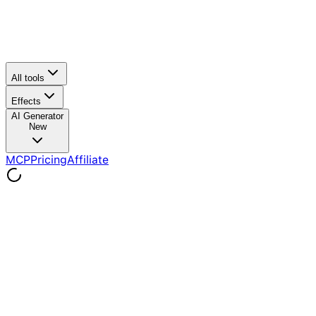
All tools
Effects
AI Generator
New
MCP
Pricing
Affiliate