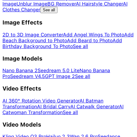
Image
Unblur Image
BG Remover
AI Hairstyle Changer
AI
Clothes Changer
See all
Image Effects
2D to 3D Image Converter
Add Angel Wings To Photo
Add
Beach Background to Photo
Add Beard to Photo
Add
Birthday Background To Photo
See all
Image Models
Nano Banana 2
Seedream 5.0 Lite
Nano Banana
Pro
Seedream V4.5
GPT Image 2
See all
Video Effects
AI 360° Rotation Video Generator
AI Batman
Transformation
AI Bridal Carry
AI Catwalk Generator
AI
Catwoman Transformation
See all
Video Models
Kling Video O3 Pro
Hailuo 2.3
Wan 2.6 Pro
Seedance