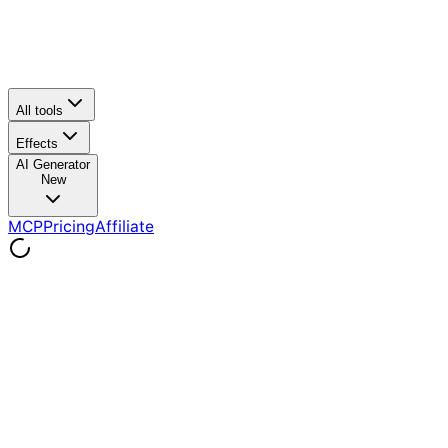
All tools
Effects
AI Generator
New
MCP
Pricing
Affiliate