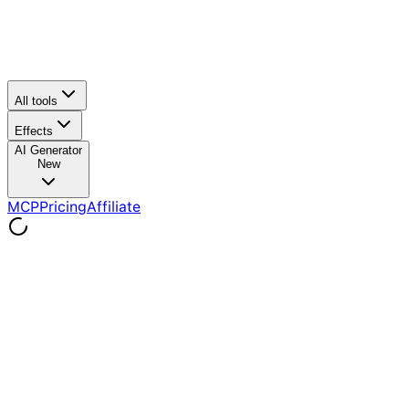
All tools
Effects
AI Generator
New
MCP
Pricing
Affiliate