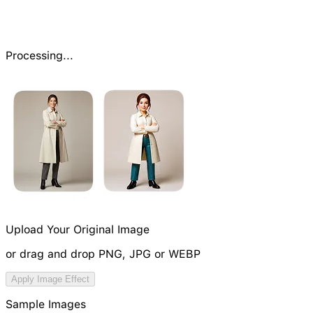
Processing...
Upload Your Original Image
or drag and drop PNG, JPG or WEBP
Try Image Generation Model
Apply Image Effect
NEW
Sample Images