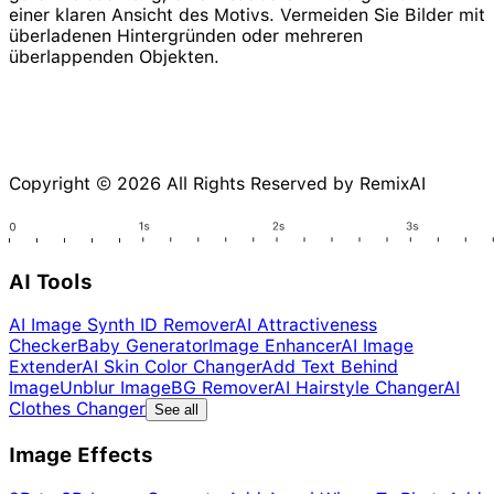
einer klaren Ansicht des Motivs. Vermeiden Sie Bilder mit
überladenen Hintergründen oder mehreren
überlappenden Objekten.
Copyright © 2026 All Rights Reserved by RemixAI
AI Tools
AI Image Synth ID Remover
AI Attractiveness
Checker
Baby Generator
Image Enhancer
AI Image
Extender
AI Skin Color Changer
Add Text Behind
Image
Unblur Image
BG Remover
AI Hairstyle Changer
AI
Clothes Changer
See all
Image Effects