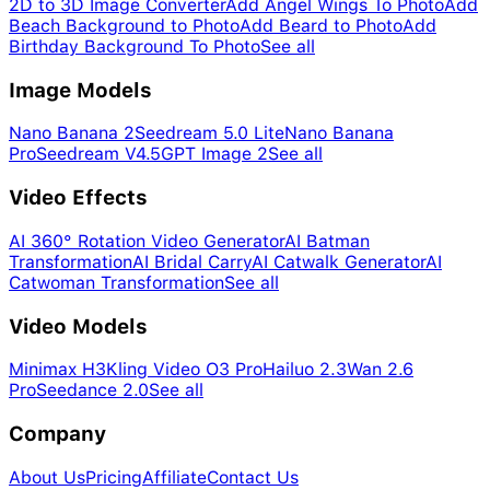
2D to 3D Image Converter
Add Angel Wings To Photo
Add
Beach Background to Photo
Add Beard to Photo
Add
Birthday Background To Photo
See all
Image Models
Nano Banana 2
Seedream 5.0 Lite
Nano Banana
Pro
Seedream V4.5
GPT Image 2
See all
Video Effects
AI 360° Rotation Video Generator
AI Batman
Transformation
AI Bridal Carry
AI Catwalk Generator
AI
Catwoman Transformation
See all
Video Models
Minimax H3
Kling Video O3 Pro
Hailuo 2.3
Wan 2.6
Pro
Seedance 2.0
See all
Company
About Us
Pricing
Affiliate
Contact Us